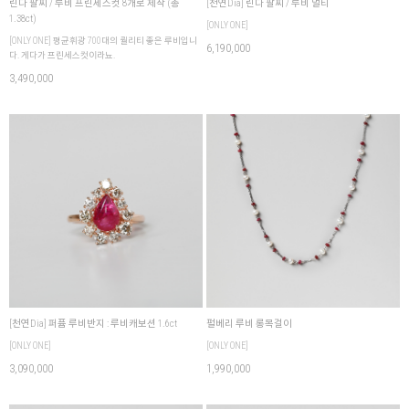
린다 팔찌 / 루비 프린세스컷 8개로 제작 (총
[천연Dia] 린다 팔찌 / 루비 멀티
1.38ct)
[ONLY ONE]
[ONLY ONE] 평균휘광 700대의 퀄리티 좋은 루비입니
6,190,000
다. 게다가 프린세스컷이라뇨.
3,490,000
[천연Dia] 퍼퓸 루비반지 : 루비캐보션 1.6ct
펄베리 루비 롱목걸이
[ONLY ONE]
[ONLY ONE]
3,090,000
1,990,000