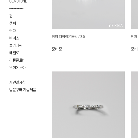
GEMSTONE
------------------
원
챔퍼
린다
챔퍼 다이아몬드링 / 2.5
챔퍼 
비너스
클라다링
준비중
준비
헤일로
리틀클로버
뚜아에무아
------------------
개인결제창
방문구매 가능제품