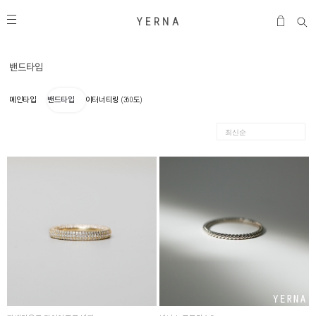
Y E R N A
밴드타입
메인타입
밴드타입
이터너티링 (360도)