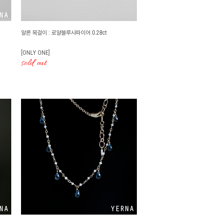
알론 목걸이 : 로얄블루사파이어 0.28ct
[ONLY ONE]
sold out