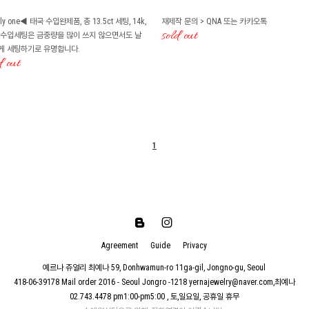
ly one◀ 태국 수입완제품, 총 13.5ct 세팅, 14k,
재제작 문의 > QNA 또는 카카오톡
sold out
 수입세팅은 금중량을 많이 쓰지 않으면서도 날
게 세팅하기로 유명합니다.
d out
1
Agreement
Guide
Privacy
예르나 쥬얼리
최예나
59, Donhwamun-ro 11ga-gil, Jongno-gu, Seoul
418-06-39178
Mail order 2016 - Seoul Jongro -1218
yernajewelry@naver.com,최예나
02.743.4478
pm1:00-pm5:00 , 토,일요일, 공휴일 휴무