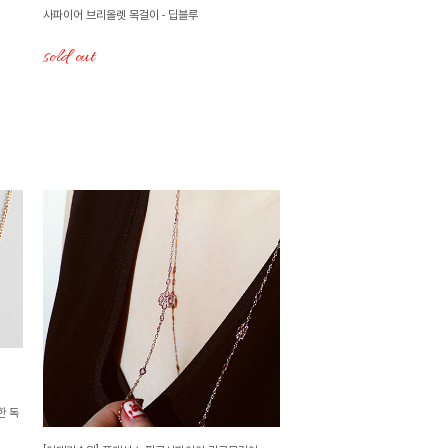
사파이어 브리올렛 목걸이 - 딥블루
sold out
한 독