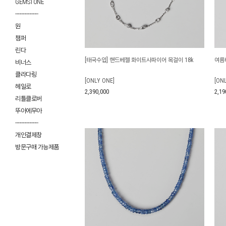
GEMSTONE
------------------
원
챔퍼
린다
[태국수입] 핸드베젤 화이트사파이어 목걸이 18k
여름비
비너스
클라다링
[ONLY ONE]
[ON
헤일로
2,390,000
2,19
리틀클로버
뚜아에무아
------------------
개인결제창
방문구매 가능제품