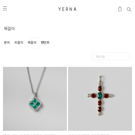
Y E R N A
목걸이
반지
귀걸이
목걸이
펜던트