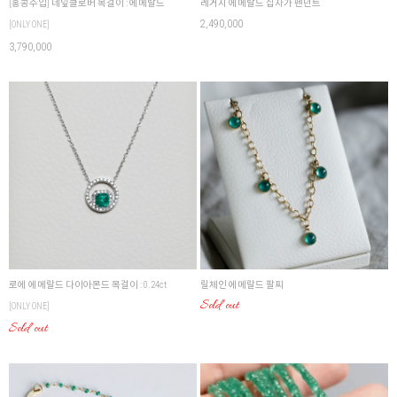
[홍콩수입] 네잎클로버 목걸이 : 에메랄드
레거시 에메랄드 십자가 펜던트
2,490,000
[ONLY ONE]
3,790,000
로에 에메랄드 다이아몬드 목걸이 : 0.24ct
릴체인 에메랄드 팔찌
Sold out
[ONLY ONE]
Sold out