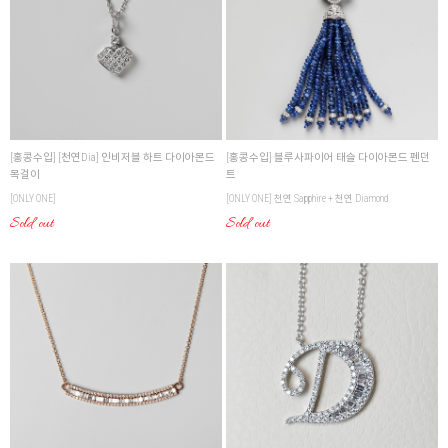
[홍콩수입] [천연Dia] 인비저블 하트 다이아몬드
[홍콩수입] 블루사파이어 태슬 다이아몬드 펜던
목걸이
트
[ONLY ONE]
[ONLY ONE] 천연 Sapphire + 천연 Diamond
Sold out
Sold out