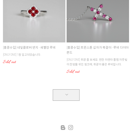
[홍콩수입] 네잎클로버 반지 - 새빨강 루비
[홍콩수입] 트윈스톤 십자가 목걸이 - 루비 다이아
몬드
[ONLY ONE] 1점 입고되었습니다.
[ONLY ONE] 휘광 좀 보세요. 찐한 마젠타 플럼 자줏빛
Sold out
이 한방울 섞인 핑크에, 휘광이 좋은 루비입니다.
Sold out