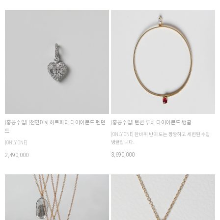
[홍콩수입] [천연Dia] 하트파티 다이아몬드 펜던
[홍콩수입] 텐션 루비 다이아몬드 뱅글
트
[ONLY ONE] 한바퀴 반이 도는 짱짱하고 세련된 수입
뱅글입니다.
[ONLY ONE]
3,690,000
2,490,000