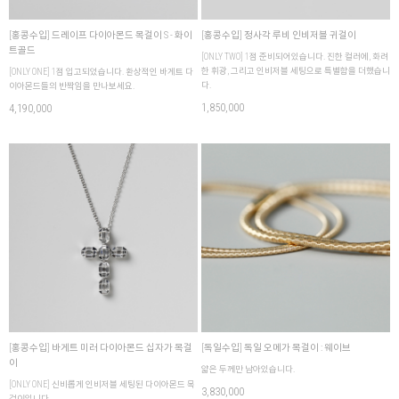
[홍콩수입] 드레이프 다이아몬드 목걸이 S - 화이
[홍콩수입] 정사각 루비 인비저블 귀걸이
트골드
[ONLY TWO] 1점 준비되어있습니다. 진한 컬러에, 화려
한 휘광, 그리고 인비저블 세팅으로 특별함을 더했습니
[ONLY ONE] 1점 입고되었습니다. 환상적인 바게트 다
다.
이아몬드들의 반짝임을 만나보세요.
1,850,000
4,190,000
[홍콩수입] 바게트 미러 다이아몬드 십자가 목걸
[독일수입] 독일 오메가 목걸이 : 웨이브
이
얇은 두께만 남아있습니다.
[ONLY ONE] 신비롭게 인비저블 세팅된 다이아몬드 목
3,830,000
걸이입니다.