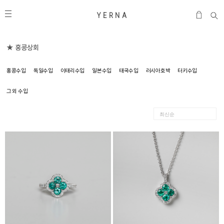
Y E R N A
★ 홍콩상회
홍콩수입
독일수입
이태리수입
일본수입
태국수입
러시아호박
터키수입
그 외 수입