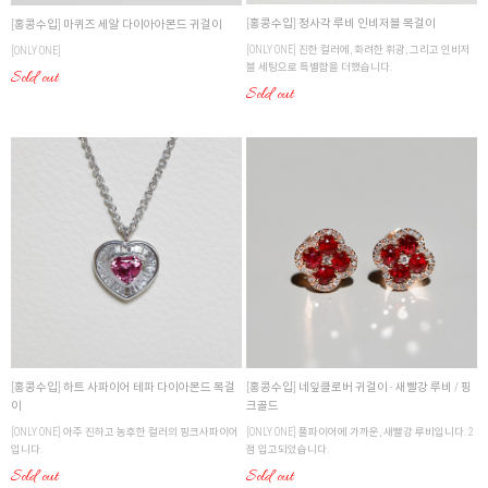
[홍콩수입] 정사각 루비 인비저블 목걸이
[홍콩수입] 마퀴즈 세알 다이아아몬드 귀걸이
[ONLY ONE] 진한 컬러에, 화려한 휘광, 그리고 인비저
[ONLY ONE]
블 세팅으로 특별함을 더했습니다.
Sold out
Sold out
[홍콩수입] 하트 사파이어 테파 다이아몬드 목걸
[홍콩수입] 네잎클로버 귀걸이 - 새빨강 루비 / 핑
이
크골드
[ONLY ONE] 아주 진하고 농후한 컬러의 핑크사파이어
[ONLY ONE] 풀파이어에 가까운, 새빨강 루비입니다. 2
입니다.
점 입고되었습니다.
Sold out
Sold out