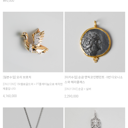
890,000
[일본수입] 오리 브로치
[터키수입] 순금 앤틱코인펜던트 - 8번 디오니소
스와 헤라클레스
[ONLY ONE] 18k옐로골드와 + PT플래티늄으로 제작한
제품입니다.
[ONLY ONE] 순금 + 실버
4,160,000
2,290,000