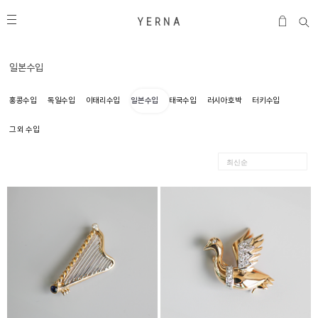
Y E R N A
일본수입
홍콩수입
독일수입
이태리수입
일본수입
태국수입
러시아호박
터키수입
그 외 수입