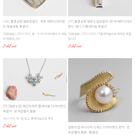
(18k) 홍콩상회 일본쥬얼리 - 하트 테파다이아몬
(PT) 홍콩상회 일본수입쥬얼리 5번 바게트다이아
드 채널세팅 목걸이
몬드 5부 0.5t 플래티늄 목걸이
[당일발송], [ONLY ONE], 총 1.0ct의 다이아몬드가 세팅
[당일발송], [ONLY ONE], PT플래티늄으로 제작한 제품
된 제품입니다.
입니다.
Sold out
Sold out
[Pt] [일본수입] 체인지하트 플래티늄 다이아몬드
목걸이 - 보석감별서 동봉
ONLY ONE, 딱 1점 입고, 플래티늄으로 제작
Sold out
일본수입 하나다마 드레스 다이아몬드 반지 - 진
주감별서 동봉 / 동영상