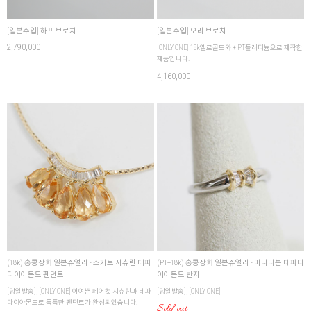
[일본수입] 하프 브로치
[일본수입] 오리 브로치
2,790,000
[ONLY ONE] 18k옐로골드와 + PT플래티늄으로 제작한
제품입니다.
4,160,000
(18k) 홍콩상회 일본쥬얼리 - 스커트 시츄린 테파
(PT+18k) 홍콩상회 일본쥬얼리 - 미니리본 테파다
다이아몬드 펜던트
이아몬드 반지
[당일발송], [ONLY ONE] 어여쁜 페어컷 시츄린과 테파
[당일발송], [ONLY ONE]
다이아몬드로 독특한 펜던트가 완성되었습니다.
Sold out