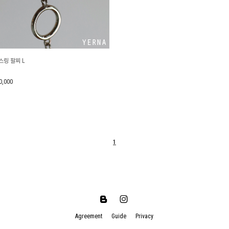
스링 팔찌 L
0,000
1
Agreement
Guide
Privacy