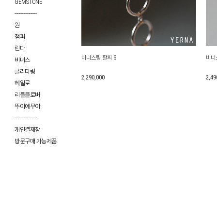
GEMSTONE
------------------
원
챔퍼
린다
비너스링 팔찌 S
비너
비너스
클라다링
2,290,000
2,49
헤일로
리틀클로버
뚜아에무아
------------------
개인결제창
방문구매 가능제품