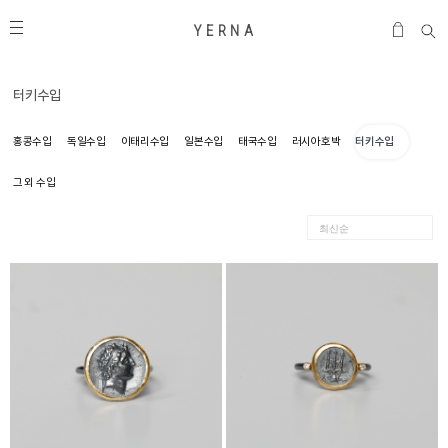
Y E R N A
터키수입
홍콩수입
독일수입
이태리수입
일본수입
태국수입
러시아호박
터키수입
그 외 수입