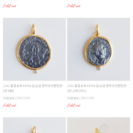
Sold out
Sold out
(24k) 홍콩상회 터키수입 순금 앤틱코인펜던트 -
(24k) 홍콩상회 터키수입 순금 앤틱코인펜던트 -
6번 태양
5번 고르디아스
[당일발송], [ONLY ONE]
[당일발송], [ONLY ONE]
Sold out
Sold out