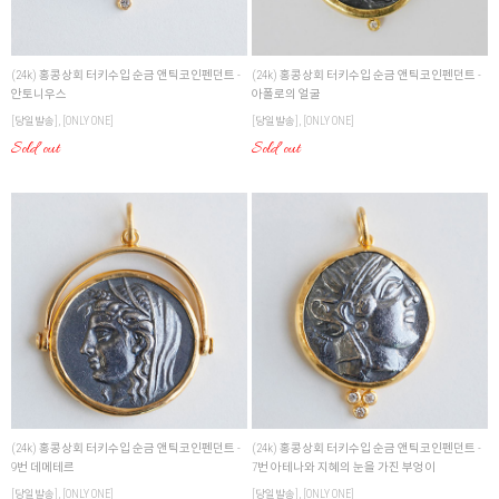
(24k) 홍콩상회 터키수입 순금 앤틱코인펜던트 -
(24k) 홍콩상회 터키수입 순금 앤틱코인펜던트 -
안토니우스
아폴로의 얼굴
[당일발송], [ONLY ONE]
[당일발송], [ONLY ONE]
Sold out
Sold out
(24k) 홍콩상회 터키수입 순금 앤틱코인펜던트 -
(24k) 홍콩상회 터키수입 순금 앤틱코인펜던트 -
9번 데메테르
7번 아테나와 지혜의 눈을 가진 부엉이
[당일발송], [ONLY ONE]
[당일발송], [ONLY ONE]