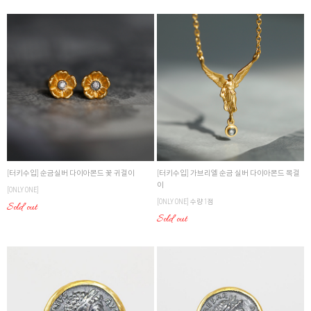
[터키수입] 순금실버 다이아몬드 꽃 귀걸이
[터키수입] 가브리엘 순금 실버 다이아몬드 목걸
이
[ONLY ONE]
[ONLY ONE] 수량 1점
Sold out
Sold out