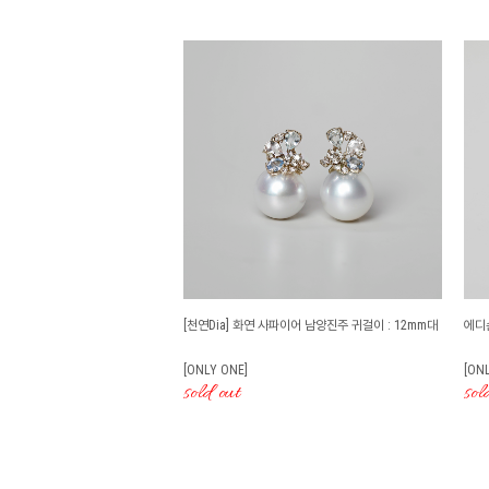
[천연Dia] 화연 사파이어 남양진주 귀걸이 : 12mm대
에디슨
[ONLY ONE]
[ON
sold out
sol