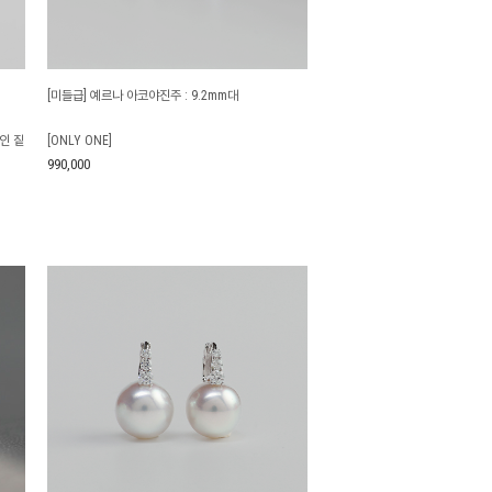
[미들급] 예르나 아코야진주 : 9.2mm대
인 짙
[ONLY ONE]
990,000