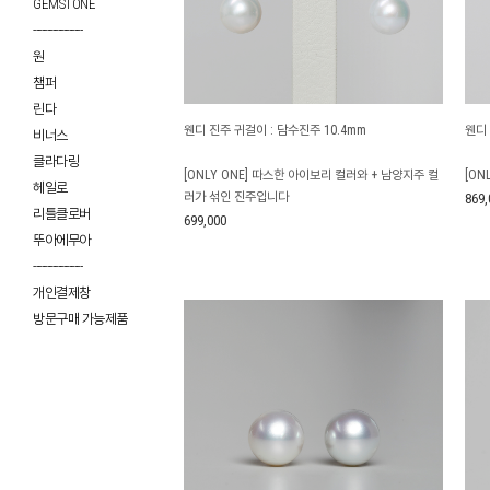
GEMSTONE
------------------
원
챔퍼
린다
웬디 진주 귀걸이 : 담수진주 10.4mm
웬디
비너스
클라다링
[ONLY ONE] 따스한 아이보리 컬러와 + 남양지주 컬
[ON
헤일로
러가 섞인 진주입니다
869,
리틀클로버
699,000
뚜아에무아
------------------
개인결제창
방문구매 가능제품