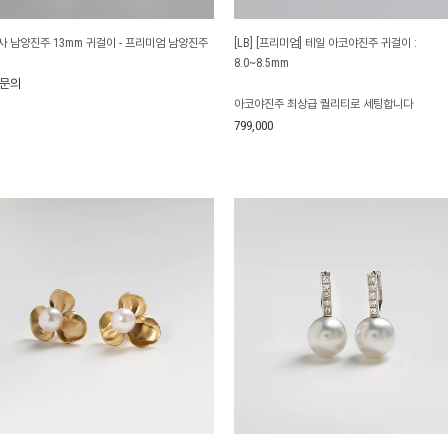
사 남양진주 13mm 귀걸이 - 프리미엄 남양진주
[LB] [프리미엄] 테일 아코야진주 귀걸이 :
8.0~8.5mm
문의
아코야진주 최상급 퀄리티로 세팅합니다
799,000