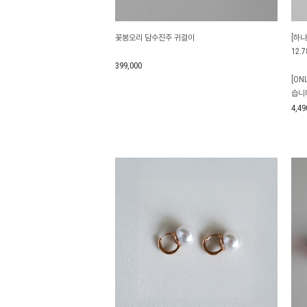
꽃봉오리 담수진주 귀걸이
[하나
12.
399,000
[ON
습니
4,49