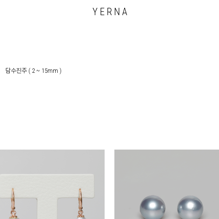
Y E R N A
담수진주 ( 2 ~ 15mm )