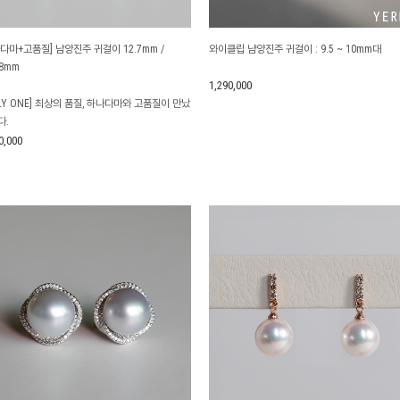
다마+고품질] 남양진주 귀걸이 12.7mm /
와이클립 냠양진주 귀걸이 : 9.5 ~ 10mm대
78mm
1,290,000
LY ONE] 최상의 품질, 하나다마와 고품질이 만났
다.
0,000