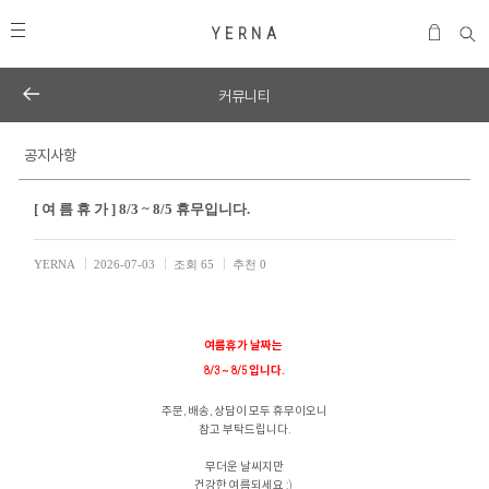
Y E R N A
커뮤니티
공지사항
[ 여 름 휴 가 ] 8/3 ~ 8/5 휴무입니다.
YERNA
2026-07-03
조회
65
추천
0
여름휴가 날짜는
8/3 ~ 8/5 입니다.
주문, 배송, 상담이 모두 휴무이오니
참고 부탁드립니다.
무더운 날씨지만
건강한 여름되세요 :)