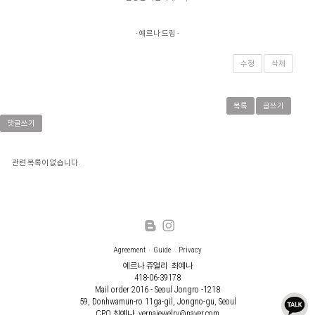
- 예르나 드림 -
수정
삭제
목록
글쓰기
댓글쓰기
관련 목록이 없습니다.
Agreement
Guide
Privacy
예르나 쥬얼리
최예나
418-06-39178
Mail order 2016 - Seoul Jongro -1218
59, Donhwamun-ro 11ga-gil, Jongno-gu, Seoul
CPO 최예나, yernajewelry@naver.com