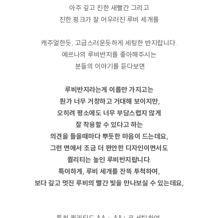
아주 깊고 진한 새빨간 그리고
진한 핑크가 잘 어우러진 루비 세개를
캐주얼한듯, 고급스러운듯하게 세팅한 반지랍니다.
예르나의 루비반지를 좋아해주시는
분들의 이야기를 듣다보면
루비반지라는게 이름만 가지고는
뭔가 너무 거창하고 거대해 보이지만,
오히려 평소에도 너무 부담스럽지 않게
잘 착용할 수 있다고 하는
의견을 들을때마다 뿌듯한 마음이 드는데요,
그런 면에서 조금 더 편안한 디자인이면서도
퀄리티는 높인 루비반지랍니다.
특이하게, 루비 세개를 잔뜩 투척하여,
보다 깊고 멋진 루비의 빨간 빛을 만나보실 수 있는데요,