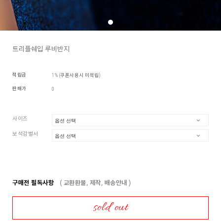
트리플쉐입 루비반지
적립금
1% (쿠폰사용시 미적립)
판매가
0
사이즈
보석감별서
구매전 필독사항
( 교환환불, 제작, 배송안내 )
sold out