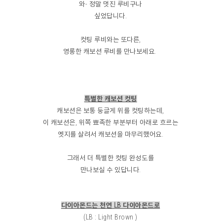
와- 정말 멋진 루비구나
싶었답니다.
컷팅 루비와는 또다른,
영롱한 캐보션 루비를 만나보세요.
특별한 캐보션 컷팅
캐보션은 보통 둥글게 위를 컷팅하는데,
이 캐보션은, 위쪽 뾰족한 부분부터 아래로 흐르는
엣지를 살려서 캐보션을 마무리했어요.
그래서 더 특별한 컷팅 완성도를
만나보실 수 있답니다.
다이아몬드는 천연 LB 다이아몬드로
(LB : Light Brown )