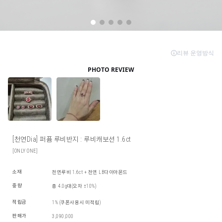
[천연Dia] 퍼퓸 루비반지 : 루비캐보션 1.6ct
[ONLY ONE]
소재
천연루비 1.6ct + 천연 LB다이아몬드
중량
총 4.0g대(오차 ±10%)
적립금
1% (쿠폰사용시 미적립)
판매가
3,090,000