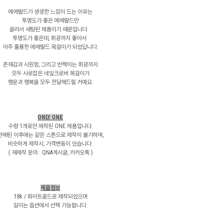
에메랄드가 생생한 느낌이 드는 이유는
투명도가 좋은 에메랄드만
골라서 세팅된 제품이기 때문입니다.
투명도가 좋은데, 휘광까지 좋아서
아주 훌륭한 에메랄드 목걸이가 되었답니다.
존재감과 시원함, 그리고 반짝이는 휘광까지
모두 사로잡은 네잎크로버 목걸이가
행운과 행복을 모두 전달해드릴 거예요.
ONLY ONE
수량 1개로만 제작된 ONE 제품입니다.
판매된 이후에는 같은 스톤으로 제작이 불가하며,
비슷하게 제작시, 가격변동이 있습니다.
( 재제작 문의 : QNA게시글, 카카오톡 )
제품정보
18k / 화이트골드로 제작되었으며
길이는 옵션에서 선택 가능합니다.