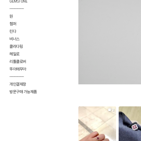
GEMSTONE
------------------
원
챔퍼
린다
비너스
클라다링
헤일로
리틀클로버
뚜아에무아
------------------
개인결제창
방문구매 가능제품