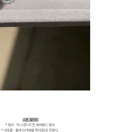
스톤 퀄리티
* 컬러 : 딱 스탠다드한 에메랄드 컬러.
* 내포물 : 룹베 (x10배율 확대경)로 관찰시,