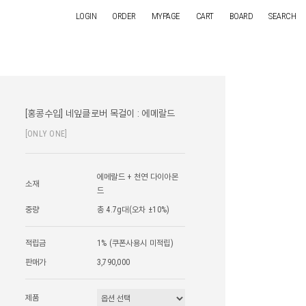
LOGIN
ORDER
MYPAGE
CART
BOARD
SEARCH
[홍콩수입] 네잎클로버 목걸이 : 에메랄드
[ONLY ONE]
에메랄드 + 천연 다이아몬
소재
드
중량
총 4.7g대(오차 ±10%)
적립금
1% (쿠폰사용시 미적립)
판매가
3,790,000
제품