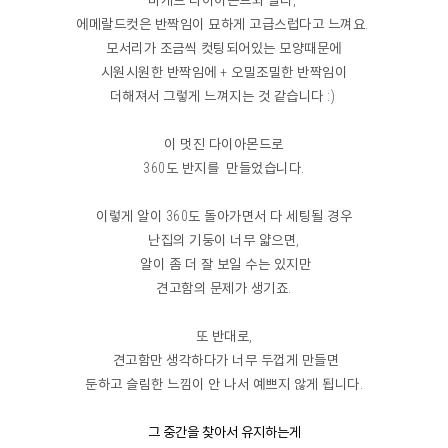
에메랄드컷은 반짝임이 묘하게 고급스럽다고 느껴요.
모서리가 조금씩 컷팅되어있는 모양때문에
시원시원한 반짝임에 + 오밀조밀한 반짝임이
더해져서 그렇게 느껴지는 것 같습니다 :)
이 멋진 다이아몬드로
360도 반지를 만들었습니다.
이렇게 알이 360도 돌아가면서 다 세팅될 경우
난집의 기둥이 너무 얇으면,
알이 좀 더 잘 보일 수는 있지만
견고함의 문제가 생기죠.
또 반대로,
견고함만 생각하다가 너무 두껍게 만들면
둔하고 슬림한 느낌이 안 나서 예쁘지 않게 됩니다.
그 중간을 찾아서 유지하는게