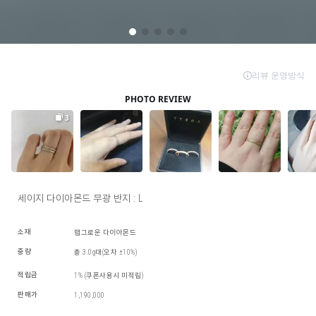
세이지 다이아몬드 무광 반지 : L
소재
랩그로운 다이아몬드
중량
총 3.0g대(오차 ±10%)
적립금
1% (쿠폰사용시 미적립)
판매가
1,190,000