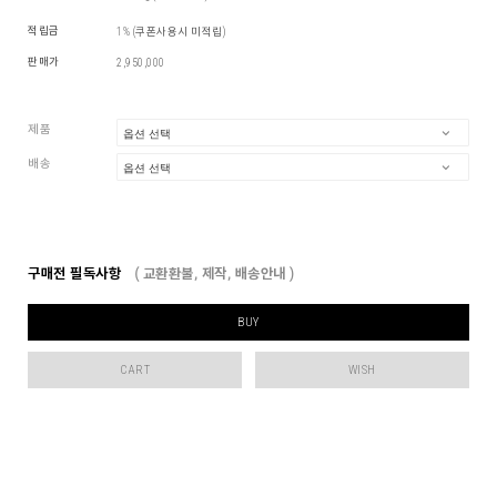
적립금
1% (쿠폰사용시 미적립)
판매가
2,950,000
제품
배송
구매전 필독사항
( 교환환불, 제작, 배송안내 )
BUY
CART
WISH