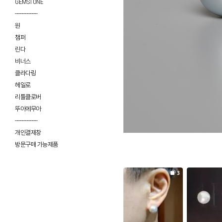
GEMSTONE
------------------
원
챔퍼
린다
비너스
클라다링
헤일로
리틀클로버
뚜아에무아
------------------
개인결제창
방문구매 가능제품